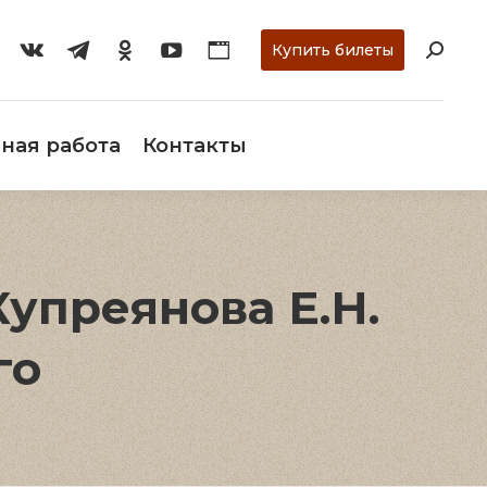
ти
О музее
Научная работа
Контакты
Купить билеты
ная работа
Контакты
Купреянова Е.Н.
го