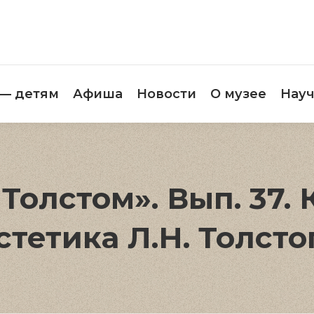
етителям
Музей — детям
Афиша
Новос
 — детям
Афиша
Новости
О музее
Науч
Толстом». Вып. 37. 
стетика Л.Н. Толсто