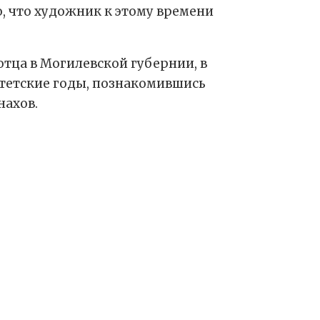
о, что художник к этому времени
тца в Могилевской губернии, в
итетские годы, познакомившись
нахов.