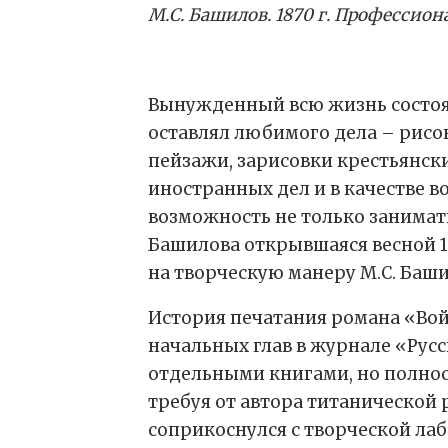
М.С. Башилов. 1870 г. Профессио
Вынужденный всю жизнь состоят
оставлял любимого дела – рисо
пейзажи, зарисовки крестьянских
иностранных дел и в качестве в
возможность не только занимать
Башилова открывшаяся весной 18
на творческую манеру М.С. Баши
История печатания романа «Войн
начальных глав в журнале «Русс
отдельными книгами, но полност
требуя от автора титанической 
соприкоснулся с творческой лаб