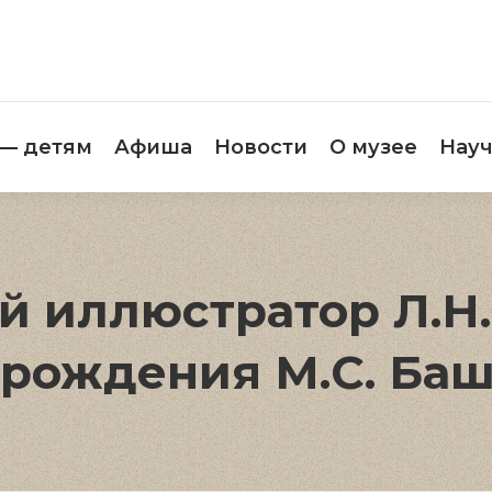
етителям
Музей — детям
Афиша
Новос
 — детям
Афиша
Новости
О музее
Науч
 иллюстратор Л.Н. 
 рождения М.С. Ба