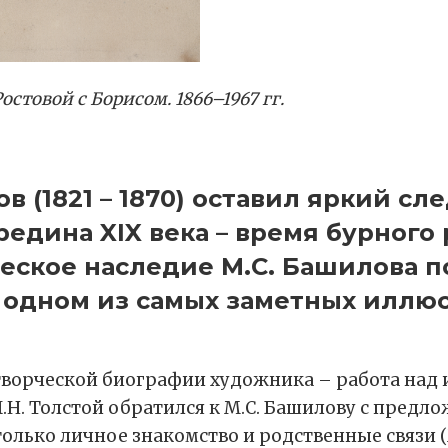
стовой с Борисом. 1866–1967 гг.
 (1821 – 1870) оставил яркий сл
едина XIX века – время бурного 
еское наследие М.С. Башилова п
б одном из самых заметных иллю
творческой биографии художника – работа над
 Л.Н. Толстой обратился к М.С. Башилову с предл
только личное знакомство и родственные связи 