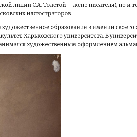
й линии С.А. Толстой – жене писателя), но и т
осковских иллюстраторов.
 художественное образование в имении своего о
акультет Харьковского университета. В универс
 занимался художественным оформлением альма