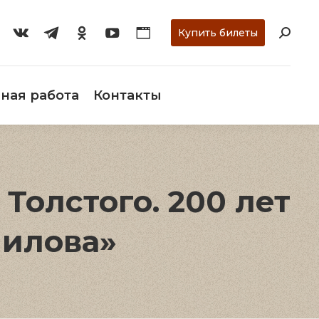
ти
О музее
Научная работа
Контакты
Купить билеты
ная работа
Контакты
Толстого. 200 лет
шилова»