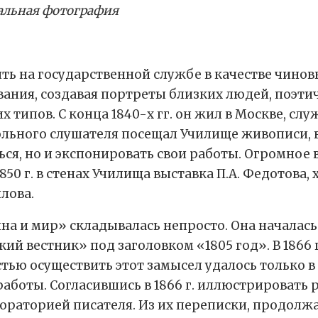
нальная фотография
ь на государственной службе в качестве чиновн
вания, создавая портреты близких людей, поэт
 типов. С конца 1840-х гг. он жил в Москве, сл
ольного слушателя посещал Училище живописи, в
ся, но и экспонировать свои работы. Огромное 
50 г. в стенах Училища выставка П.А. Федотова,
лова.
а и мир» складывалась непросто. Она началась в
кий вестник» под заголовком «1805 год». В 1866
ью осуществить этот замысел удалось только в 1
работы. Согласившись в 1866 г. иллюстрировать 
ораторией писателя. Из их переписки, продолжа