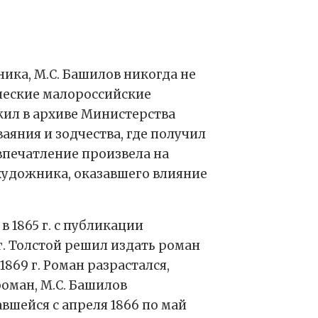
ика, М.С. Башилов никогда не
ические малороссийские
ужил в архиве Министерства
аяния и зодчества, где получил
впечатление произвела на
 художника, оказавшего влияние
 1865 г. с публикации
 г. Толстой решил издать роман
869 г. Роман разрастался,
роман, М.С. Башилов
вшейся с апреля 1866 по май