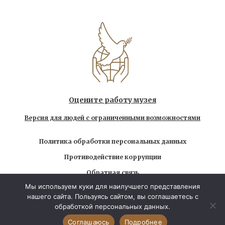
Оцените работу музея
Версия для людей с ограниченными возможностями
Политика обработки персональных данных
Противодействие коррупции
Обратная связь
Мы используем куки для наилучшего представления
Использование любых находящихся на сайте
нашего сайта. Пользуясь сайтом, вы соглашаетесь с
материалов без официального разрешения запрещено
обработкой персональных данных.
© 2026 Государственный музей-заповедник Л.Н.
Толстого. Все права защищены
Соглашаюсь
Подробнее