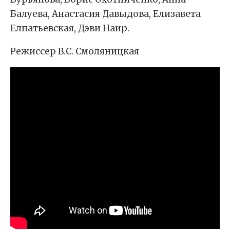
Балуева, Анастасия Давыдова, Елизавета
Елпатьевская, Дэви Наир.
Режиссер В.С. Смоляницкая