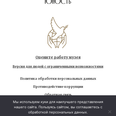
Оцените работу музея
Версия для людей с ограниченными возможностями
Политика обработки персональных данных
Противодействие коррупции
Обратная связь
Мы используем куки для наилучшего представления
Использование любых находящихся на сайте
нашего сайта. Пользуясь сайтом, вы соглашаетесь с
материалов без официального разрешения запрещено
обработкой персональных данных.
© 2026 Государственный музей-заповедник Л.Н.