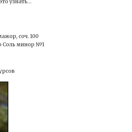
это узнать…
жор, соч. 100
о Соль минор №1
урсов