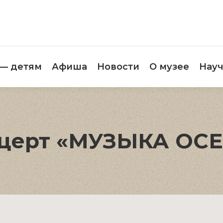
етителям
Музей — детям
Афиша
Новос
 — детям
Афиша
Новости
О музее
Науч
церт «МУЗЫКА ОС