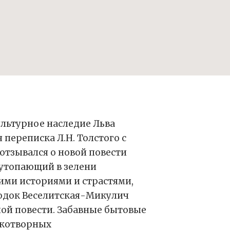
льтурное наследие Льва
переписка Л.Н. Толстого с
отзывался о новой повести
 утопающий в зелени
ими историями и страстями,
родок Веселитская-Микулич
ной повести. Забавные бытовые
укотворных