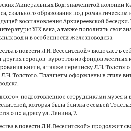
ских Минеральных Вод: знаменитой колонии Кар
са, скального образования под романтическим 
ждущей восстановления Архиереевской беседки.
тературы ХIХ века, а также пополнить свои зна
ных вод и в особенности Железноводска.
тва в повести Л.И. Веселитской» включает в се
других городов-курортов из фондов местных к
вания книги, а также переписку Л.Н. Толстого 
 Л.Н. Толстого. Планшеты оформлены в стиле в
водска.
лого», подготовленное сотрудниками музея и в
елитской, которая была близка с семьей Толст
того по адресу ул. Ленина, 7.
тва в повести Л.И. Веселитской» продолжит свою 