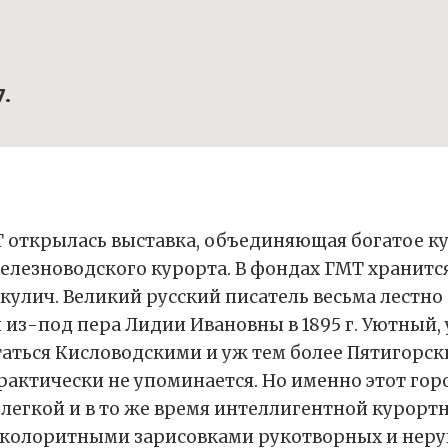
7.
открылась выставка, объединяющая богатое ку
елезноводского курорта. В фондах ГМТ хранится 
улич. Великий русский писатель весьма лестно 
из-под пера Лидии Ивановны в 1895 г. Уютный,
аться Кисловодскими и уж тем более Пятигорск
практически не упоминается. Но именно этот го
 легкой и в то же время интеллигентной курорт
с колоритными зарисовками рукотворных и нер