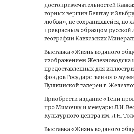
достопримечательностей Кавказ
горных вершин Бештау и Эльбру
любви», не сохранившейся, но 
прекрасным образцом русской ли
географии Кавказских Минераль
Выставка «Жизнь водяного общес
изображением Железноводска и 
предоставленных для иллюстриро
фондов Государственного музея
Пушкинской галереи г. Железно
Приобрести издание «Тени прош
про Мимочку и мемуары Л.И. Вес
Культурного центра им. Л.Н. Толс
Выставка «Жизнь водяного общес