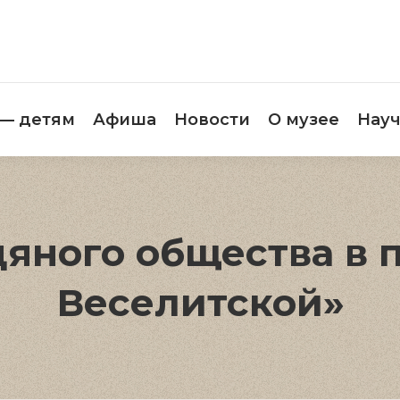
етителям
Музей — детям
Афиша
Новос
 — детям
Афиша
Новости
О музее
Науч
яного общества в п
Веселитской»