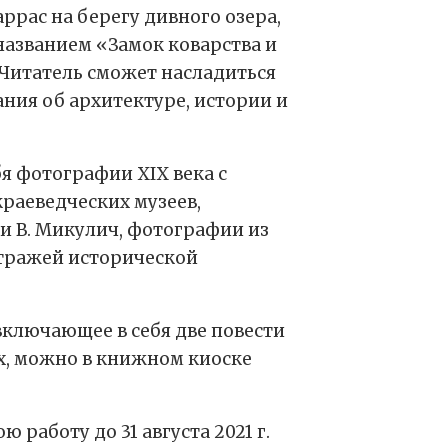
рас на берегу дивного озера,
названием «Замок коварства и
 Читатель сможет насладиться
ния об архитектуре, истории и
бя фотографии ХIХ века с
раеведческих музеев,
и В. Микулич, фотографии из
итражей исторической
ключающее в себя две повести
ых, можно в книжном киоске
работу до 31 августа 2021 г.