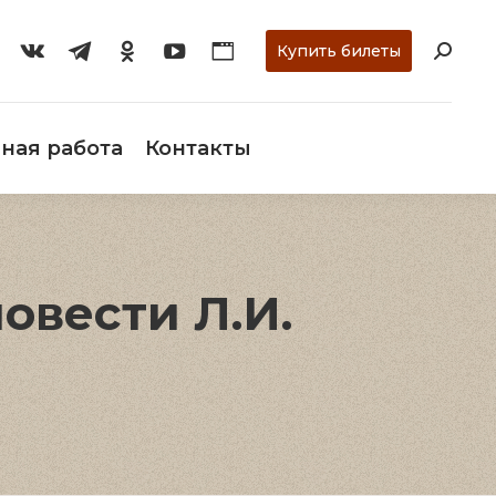
ти
О музее
Научная работа
Контакты
Купить билеты
ная работа
Контакты
овести Л.И.