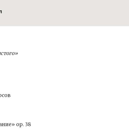
л
лстого»
рсов
ние» ор. 38