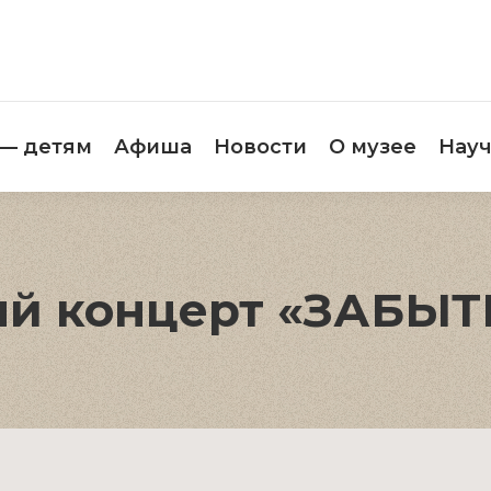
етителям
Музей — детям
Афиша
Новос
 — детям
Афиша
Новости
О музее
Науч
ый концерт «ЗАБЫ