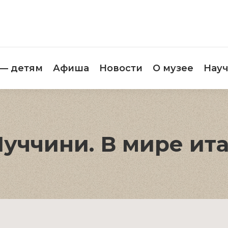
етителям
Музей — детям
Афиша
Новос
 — детям
Афиша
Новости
О музее
Науч
Пуччини. В мире ит