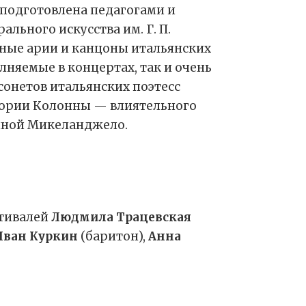
 подготовлена педагогами и
ьного искусства им. Г. П.
нные арии и канцоны итальянских
лняемые в концертах, так и очень
сонетов итальянских поэтесс
тории Колонны — влиятельного
нной Микеланджело.
тивалей
Людмила Трацевская
Иван Куркин
(баритон),
Анна