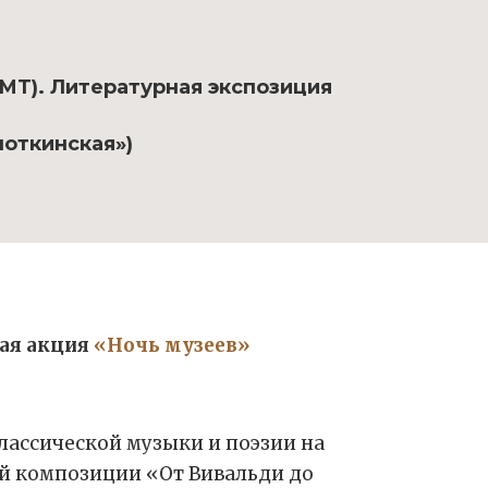
ГМТ). Литературная экспозиция
опоткинская»)
кая акция
«Ночь музеев»
лассической музыки и поэзии на
й композиции «От Вивальди до