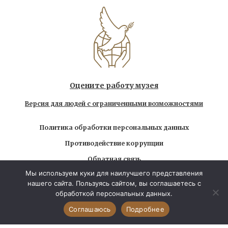
Оцените работу музея
Версия для людей с ограниченными возможностями
Политика обработки персональных данных
Противодействие коррупции
Обратная связь
Мы используем куки для наилучшего представления
Использование любых находящихся на сайте
нашего сайта. Пользуясь сайтом, вы соглашаетесь с
материалов без официального разрешения запрещено
обработкой персональных данных.
© 2026 Государственный музей-заповедник Л.Н.
Толстого. Все права защищены
Соглашаюсь
Подробнее