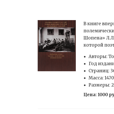
В книге впе
полемически
Шопена» Л.Л.
которой поэ
Авторы: То
Год издани
Страниц: 3
Масса: 1470
Размеры: 2
Цена: 1000 р