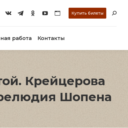
ти
О музее
Научная работа
Контакты
Купить билеты
ная работа
Контакты
стой. Крейцерова
 Прелюдия Шопена