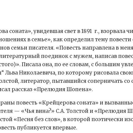
ва соната», увидевшая свет в 1891 г., взорвала 
ношениях в семье», как определил тему повести 
нов семьи писателя. «Повесть направлена в мен
 литературный поединок с мужем, написав повес
того)». Писала она, по ее словам, с большим увл
 Льва Николаевича, по которому рисовала свою 
олстой, литератор, пытавшийся соперничать со 
исал рассказ «Прелюдия Шопена».
обраны повесть «Крейцерова соната» и вызванн
еля — «Чья вина?» С.А. Толстой и «Прелюдия Шо
лстой «Песня без слов», в которой поэтически и
весть публикуется впервые.