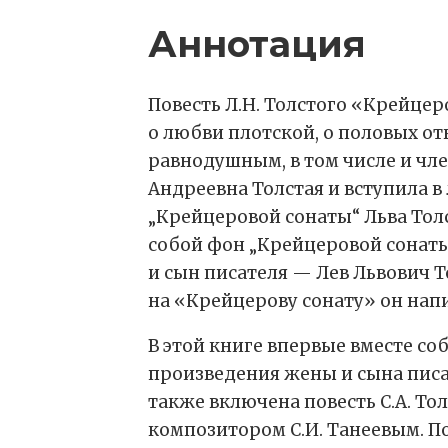
Аннотация
Повесть Л.Н. Толстого «Крейцеро
о любви плотской, о половых от
равнодушным, в том числе и чле
Андреевна Толстая и вступила в
„Крейцеровой сонаты“ Льва Толс
собой фон „Крейцеровой сонаты“
и сын писателя — Лев Львович Т
на «Крейцерову сонату» он нап
В этой книге впервые вместе с
произведения жены и сына писат
также включена повесть С.А. То
композитором С.И. Танеевым. По