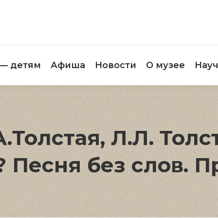
етителям
Музей — детям
Афиша
Новос
 — детям
Афиша
Новости
О музее
Науч
.А.Толстая, Л.Л. Тол
а? Песня без слов.