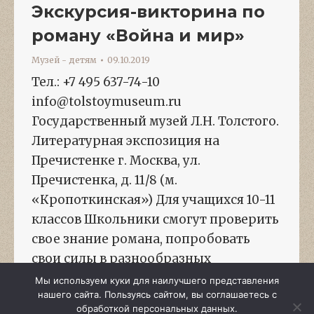
Экскурсия-викторина по
роману «Война и мир»
Музей - детям
09.10.2019
Тел.: +7 495 637-74-10
info@tolstoymuseum.ru
Государственный музей Л.Н. Толстого.
Литературная экспозиция на
Пречистенке г. Москва, ул.
Пречистенка, д. 11/8 (м.
«Кропоткинская») Для учащихся 10-11
классов Школьники смогут проверить
свое знание романа, попробовать
свои силы в разнообразных
конкурсах, в том числе и театральном,
Мы используем куки для наилучшего представления
нашего сайта. Пользуясь сайтом, вы соглашаетесь с
и стать участниками «живых картин».
обработкой персональных данных.