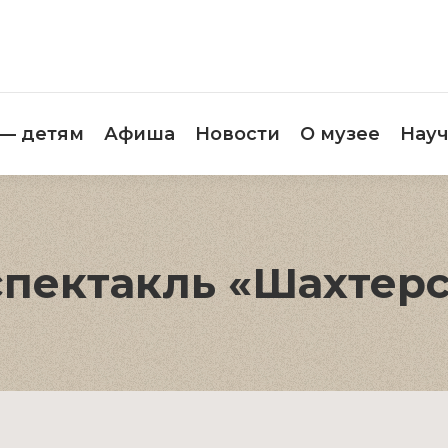
етителям
Музей — детям
Афиша
Новос
 — детям
Афиша
Новости
О музее
Науч
спектакль «Шахтерс