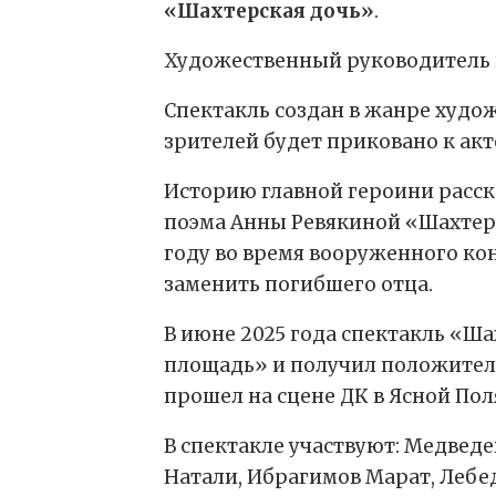
«Шахтерская дочь»
.
Художественный руководитель к
Спектакль создан в жанре худож
зрителей будет приковано к акт
Историю главной героини расска
поэма Анны Ревякиной «Шахтерск
году во время вооруженного кон
заменить погибшего отца.
В июне 2025 года спектакль «Ш
площадь» и получил положительн
прошел на сцене ДК в Ясной По
В спектакле участвуют: Медведе
Натали, Ибрагимов Марат, Лебе