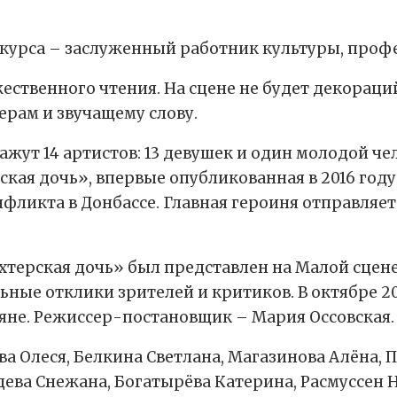
урса – заслуженный работник культуры, професс
ественного чтения. На сцене не будет декораци
ерам и звучащему слову.
жут 14 артистов: 13 девушек и один молодой чел
ая дочь», впервые опубликованная в 2016 году.
фликта в Донбассе. Главная героиня отправляет
ахтерская дочь» был представлен на Малой сце
ые отклики зрителей и критиков. В октябре 20
ляне. Режиссер-постановщик – Мария Оссовская.
ва Олеся, Белкина Светлана, Магазинова Алёна,
дева Снежана, Богатырёва Катерина, Расмуссен 