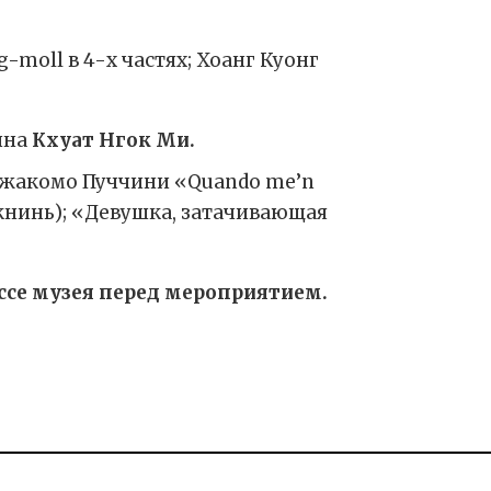
-moll в 4-х частях; Хоанг Куонг
ина
Кхуат Нгок Ми.
 Джакомо Пуччини «Quando me’n
акнинь); «Девушка, затачивающая
ссе музея перед мероприятием.