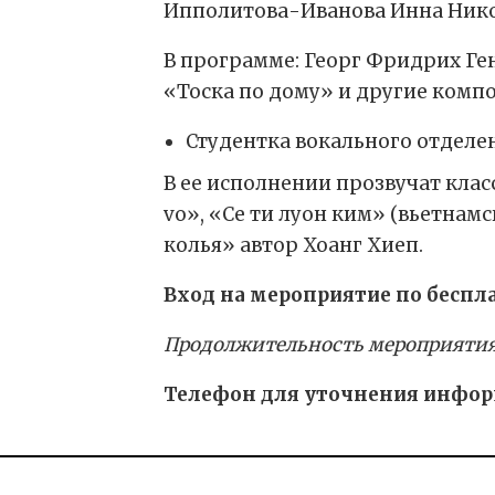
Ипполитова-Иванова Инна Нико
В программе: Георг Фридрих Генд
«Тоска по дому» и другие комп
Студентка вокального отделе
В ее исполнении прозвучат кла
vo», «Се ти луон ким» (вьетнам
колья» автор Хоанг Хиеп.
Вход на мероприятие по беспл
Продолжительность мероприятия 1
Телефон для уточнения информа