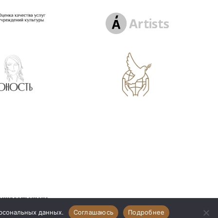
ения запрещено
щищены
ерсональных данных.
Соглашаюсь
Подробнее