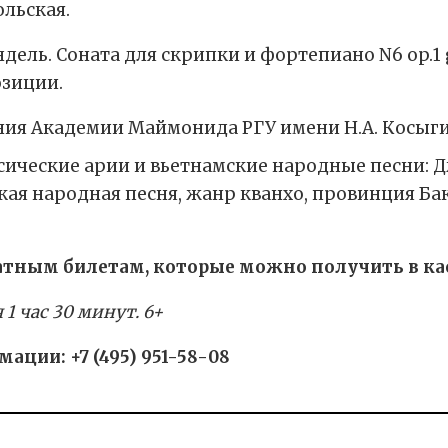
льская.
ель. Соната для скрипки и фортепиано N6 op.1 g
озиции.
ния Академии Маймонида РГУ имени Н.А. Косыг
ссические арии и вьетнамские народные песни:
ская народная песня, жанр кванхо, провинция Б
атным билетам, которые можно получить в ка
 час 30 минут. 6+
ции: +7 (495) 951-58-08