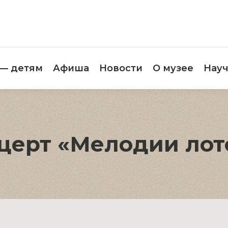
етителям
Музей — детям
Афиша
Новос
 — детям
Афиша
Новости
О музее
Науч
церт «Мелодии лот