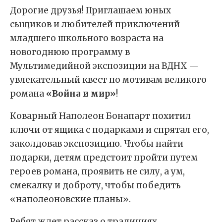
Дорогие друзья! Приглашаем юных
сыщиков и любителей приключений
младшего школьного возраста на
новогоднюю программу в
Мультимедийной экспозиции на ВДНХ —
увлекательный квест по мотивам великого
романа
«Война и мир»
!
Коварный Наполеон Бонапарт похитил
ключи от ящика с подарками и спрятал его,
заколдовав экспозицию. Чтобы найти
подарки, детям предстоит пройти путем
героев романа, проявить не силу, а ум,
смекалку и доброту, чтобы победить
«наполеоновские планы».
Ребят ждет рассказ о традициях