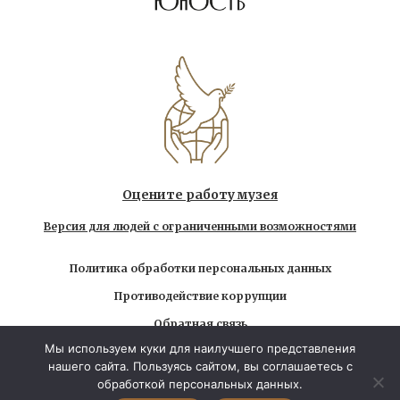
Оцените работу музея
Версия для людей с ограниченными возможностями
Политика обработки персональных данных
Противодействие коррупции
Обратная связь
Мы используем куки для наилучшего представления
Использование любых находящихся на сайте
нашего сайта. Пользуясь сайтом, вы соглашаетесь с
материалов без официального разрешения запрещено
обработкой персональных данных.
© 2026 Государственный музей-заповедник Л.Н.