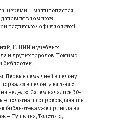
ета. Первый – машинописная
Ждановым в Томском
нной надписью Софьи Толстой-
ний, 16 НИИ и учебных
ада и других городов. Помимо
и библиотек.
ны. Первые семь дней эшелону
порвался эшелон, у вагона с
на неделю. Затем начались 30-
сные полотна и сопровождающие
ая библиотека уже приняла на
ов – Пушкина, Толстого,