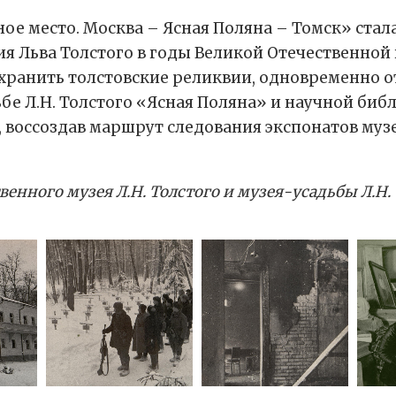
ое место. Москва – Ясная Поляна – Томск» стал
я Льва Толстого в годы Великой Отечественной 
хранить толстовские реликвии, одновременно о
дьбе Л.Н. Толстого «Ясная Поляна» и научной би
 воссоздав маршрут следования экспонатов музе
енного музея Л.Н. Толстого и
м
узея-усадьбы Л.Н.