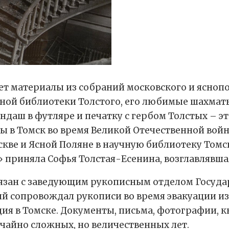
т материалы из собраний московского и яснопо
чной библиотеки Толстого, его любимые шахма
даш в футляре и печатку с гербом Толстых – эт
ы в Томск во время Великой Отечественной вой
скве и Ясной Поляне в научную библиотеку Томс
 приняла Софья Толстая-Есенина, возглавлявшая
язан с заведующим рукописным отделом Государ
 сопровождал рукописи во время эвакуации из
дия в Томске. Документы, письма, фотографии, 
чайно сложных, но величественных лет.