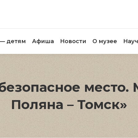
етителям
Музей — детям
Афиша
Новос
 — детям
Афиша
Новости
О музее
Науч
езопасное место. 
Поляна – Томск»