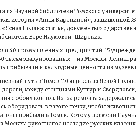
та из Научной библиотеки Томского университ
ская история «Анны Карениной», защищенной 
к «Ясная Поляна: статьи, документы» с дарстве
иблиотеки Вере Наумовой-Широких.
оло 40 промышленных предприятий, 15 учрежде
 50 тысяч эвакуированных – из Москвы, Ленингр
рь прибывали и культурные ценности из музеев 
0-дневный путь в Томск 110 ящиков из Ясной Поля
дороги, между станциями Кунгур и Свердловск, 
ия с обоих концов. Из-за ремонта задержались 
сь оборудовать в вагоне печку, чтобы живопи
вагоны прибыли в Томск. К этому времени Научн
з Москвы рукописное наследие русских классик