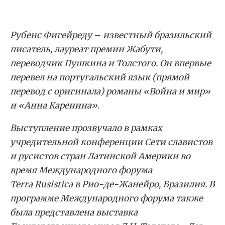
Рубенс
Фигейреду
–
известный бразильский
писатель, лауреат премии
Жабути
,
переводчик Пушкина и Толстого. Он в
первые
перевел на португальский язык (прямой
перевод с оригинала) романы
«
Война и мир
»
и
«
Анна Каренина
»
.
Выступление
прозвучало
в
рамках
учредительной конференции Сети славистов
и ру
систов стран Латинской Америки
во
время Международного форума
T
erra
Rusistica
в Рио-де-Жанейро,
Бразилия
. В
программ
е
Международного форума
также
была
представле
на
выставк
а