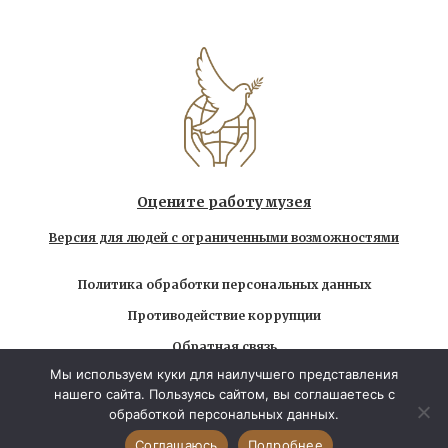
Оцените работу музея
Версия для людей с ограниченными возможностями
Политика обработки персональных данных
Противодействие коррупции
Обратная связь
Мы используем куки для наилучшего представления
Использование любых находящихся на сайте
нашего сайта. Пользуясь сайтом, вы соглашаетесь с
материалов без официального разрешения запрещено
обработкой персональных данных.
© 2026 Государственный музей-заповедник Л.Н.
Толстого. Все права защищены
Соглашаюсь
Подробнее