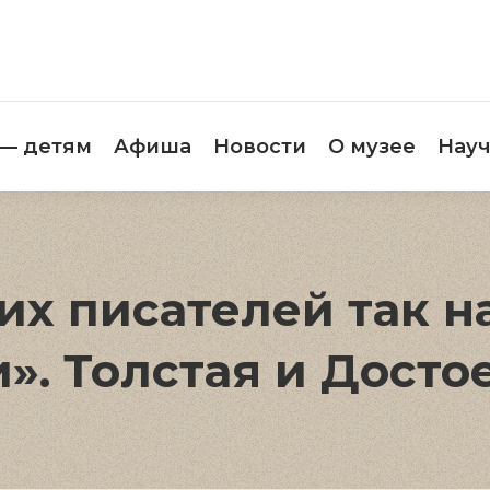
етителям
Музей — детям
Афиша
Новос
 — детям
Афиша
Новости
О музее
Науч
х писателей так н
». Толстая и Досто