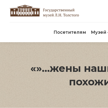
Пос
Посетителям
Музей
«»…жены наши
похожи