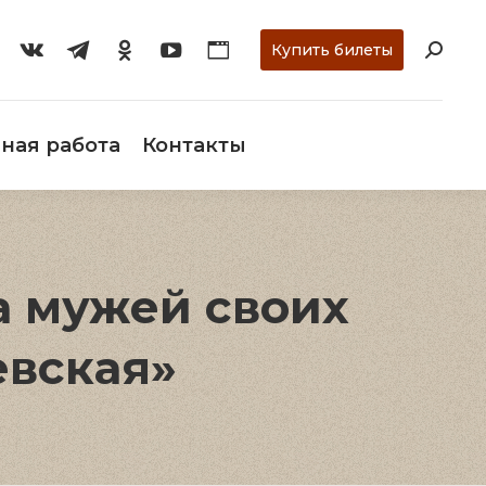
ти
О музее
Научная работа
Контакты
Купить билеты
ная работа
Контакты
а мужей своих
евская»