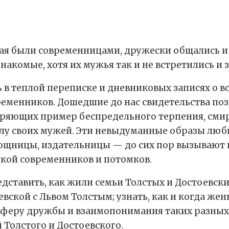
кая были современницами, дружески общались и 
знакомые, хотя их мужья так и не встретились и
в теплой переписке и дневниковых записях о вст
ременников. Дошедшие до нас свидетельства по
ряющих пример беспредельного терпения, сми
лу своих мужей. Эти невыдуманные образы любв
щницы, издательницы — до сих пор вызывают 
кой современников и потомков.
дставить, как жили семьи Толстых и Достоевских
вской с Львом Толстым; узнать, как и когда же
осферу дружбы и взаимопонимания таких разных
 Толстого и Достоевского.