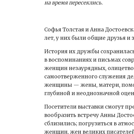
на время пересеклись.
Софья Толстая и Анна Достоевс
лет, у них были общие друзья и 
История их дружбы сохранилась 
в воспоминаниях и письмах сов
женщин незаурядных, олицетво
самоотверженного служения де
женщины — жены, матери, помо
глубиной и неоднозначной оцен
Посетители выставки смогут пре
вообразить встречу Анны Достое
сблизились; погрузиться в атм
женщин, жен великих писателей