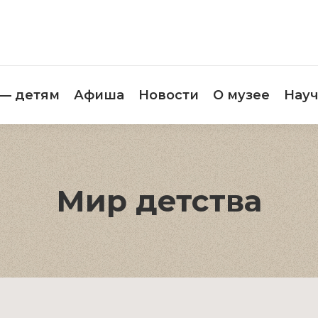
етителям
Музей — детям
Афиша
Новос
 — детям
Афиша
Новости
О музее
Науч
Мир детства