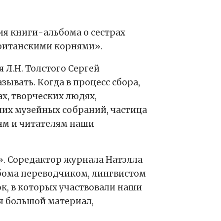
ция книги-альбома о сестрах
британскими корнями».
 Л.Н. Толстого Сергей
зывать. Когда в процесс сбора,
х, творческих людях,
аших музейных собраний, частица
лям и читателям наши
». Соредактор журнала Натэлла
бома переводчиком, лингвистом
к, в которых участвовали наши
ся большой материал,