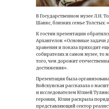
В Государственном музее Л.Н. Т
Шанкс, близких семье Толстых:
К гостям презентации обратился
Архангелов: «Основные задачи дл
хранения и показа приходит ещ
собирателях и самом музее, то 
того, чем дорожит отечественна
достижения».
Презентация была организована
Войскунская рассказала о масш
и исследователем Юлией Тулино
героини, Юлия раскрыла порядка
представляющий сектор реалист