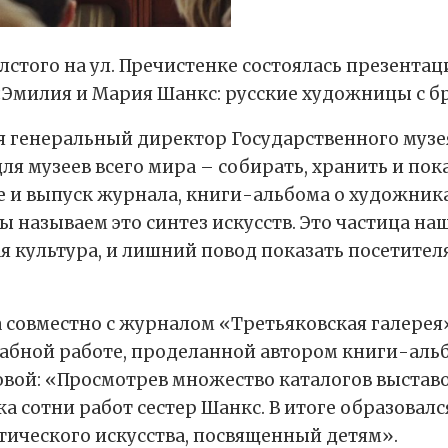
олстого на ул. Пречистенке состоялась презента
 «Эмилия и Мария Шанкс: русские художницы с 
 генеральный директор Государственного музея
я музеев всего мира – собирать, хранить и пока
е и выпуск журнала, книги-альбома о художника
мы называем это синтез искусств. Это частица н
я культура, и лишний повод показать посетите
 совместно с журналом «Третьяковская галерея
табной работе, проделанной автором книги-аль
вой: «Просмотрев множество каталогов выставо
 сотни работ сестер Шанкс. В итоге образовал
ического искусства, посвященный детям».