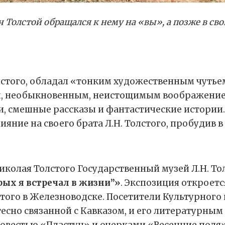
 Толстой обращался к нему на «вы», а позже в с
лстого, обладал «тонким художественным чутье
 необыкновенным, неистощимым воображением
, смешные рассказы и фантастические истории. 
лияние на своего брата Л.Н. Толстого, пробудив 
иколая Толстого Государственный музей Л.Н. То
рых я встречал в жизни”»
. Экспозиция откроетс
стого в Железноводске. Посетители Культурного
есно связанной с Кавказом, и его литературным 
повестью «Пластун» и очерками «Весенние поля» 