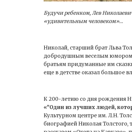
Будучи ребенком, Лев Николаевич
«удивительным человеком»…
Николай, старший брат Льва То
добродушным веселым юмором,
братьям придуманные им сказки
еще в детстве оказал большое в
К 200-летию со дня рождения Н
«”Один из лучших людей, кото
Культурном центре им. Л.Н. Тол
биографией Николая Толстого, т
рассказом «Охота на Кавказе», 