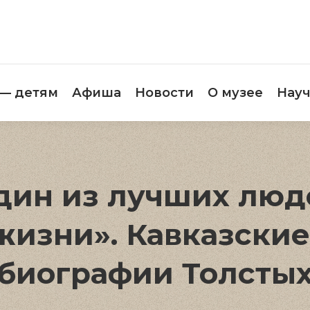
етителям
Музей — детям
Афиша
Новос
 — детям
Афиша
Новости
О музее
Науч
дин из лучших люде
жизни». Кавказски
биографии Толсты