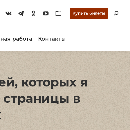
ти
О музее
Научная работа
Контакты
Купить билеты
ная работа
Контакты
й, которых я
е страницы в
х