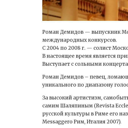
Роман Демидов — выпускник Мос
международных конкурсов.
С 2004 по 2008 г. — солист Мос
В настоящее время является пр
Выступает с сольными концертам
Роман Демидов – певец, ломающ
уникального по диапазону голо
За высокий артистизм, самобытн
самим Шаляпиным (Revista Eccles
русской культуры в Риме его на
Messaggero Рим, Италия 2007).