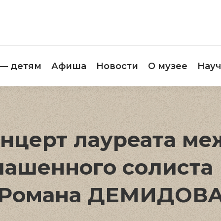
етителям
Музей — детям
Афиша
Новос
 — детям
Афиша
Новости
О музее
Науч
онцерт лауреата м
глашенного солиста
Романа ДЕМИДОВ