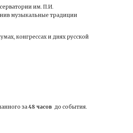
ерватории им. П.И.
динив музыкальные традиции
мах, конгрессах и днях русской
ланного за
48 часов
до события.