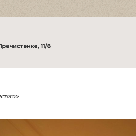
речистенке, 11/8
лстого»