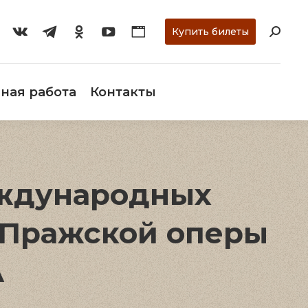
ти
О музее
Научная работа
Контакты
Купить билеты
ная работа
Контакты
еждународных
 Пражской оперы
А