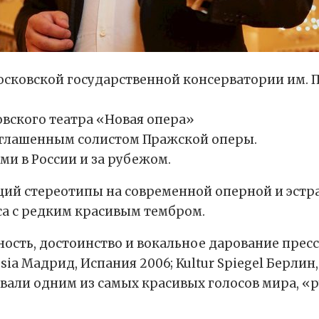
ковской государственной консерватории им. П.
ковского театра «Новая опера»
иглашенным солистом Пражской оперы.
и в России и за рубежом.
ий стереотипы на современной оперной и эстра
са с редким красивым тембром.
ость, достоинство и вокальное дарование пресса
ia Мадрид, Испания 2006; Kultur Spiegel Берлин,
звали одним из самых красивых голосов мира, «