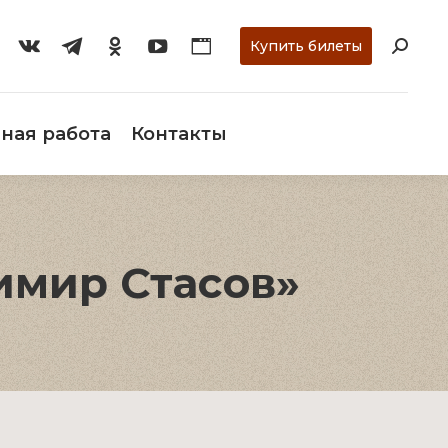
ти
О музее
Научная работа
Контакты
Купить билеты
ная работа
Контакты
имир Стасов»