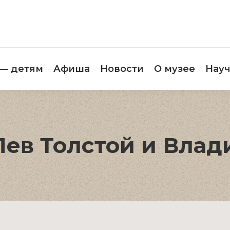
етителям
Музей — детям
Афиша
Новос
 — детям
Афиша
Новости
О музее
Науч
Лев Толстой и Влад