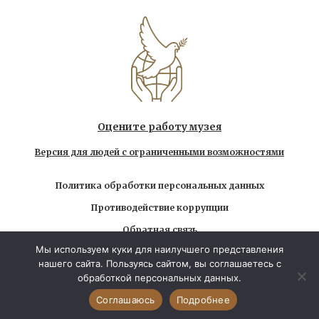
Оцените работу музея
Версия для людей с ограниченными возможностями
Политика обработки персональных данных
Противодействие коррупции
Обратная связь
Мы используем куки для наилучшего представления
Использование любых находящихся на сайте
нашего сайта. Пользуясь сайтом, вы соглашаетесь с
материалов без официального разрешения запрещено
обработкой персональных данных.
© 2026 Государственный музей-заповедник Л.Н.
Толстого. Все права защищены
Соглашаюсь
Подробнее