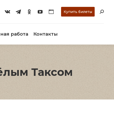
ти
О музее
Научная работа
Контакты
Купить билеты
ная работа
Контакты
сёлым Таксом