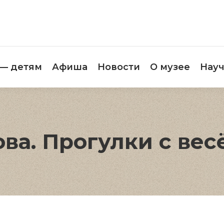
етителям
Музей — детям
Афиша
Новос
 — детям
Афиша
Новости
О музее
Науч
ва. Прогулки с ве